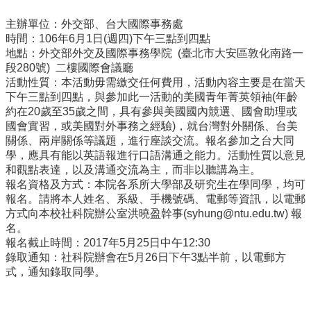
事
所
主辦單位：外交部、台大國際事務處
簡
時間：106年6月1日(週四)下午三點到四點
介
地點：外交部外交及國際事務學院 (臺北市大安區敦化南路一
段280號) 二樓國際會議廳
公
活動性質：本活動毋需繳交任何費用，活動內容主要是在當天
事
下午三點到四點，與參加此一活動的美國青年菁英領袖(年齡
所
約在20歲至35歲之間，具有參與美國國內競選、國會助理或
成
國會實習，或美國對外事務之經驗)，就台灣對外關係、台美
員
關係、兩岸關係等議題，進行座談交流。報名參加之台大同
學，應具有能以英語報進行口語溝通之能力。活動性質以意見
學
和觀點表達，以及溝通交流為主，而非以聽講為主。
生
報名資格及方式：本院各系所大學部及研究生在學同學，均可
事
報名。請將本人姓名、系級、手機號碼、電郵等資訊，以電郵
務
方式向本校社科院辦公室洪曉盈幹事(syhung@ntu.edu.tw) 報
名。
論
報名截止時間：2017年5月25日中午12:30
文
錄取通知：社科院辦會在5月26日下午3點半前，以電郵方
口
式，通知錄取同學。
試
專
區