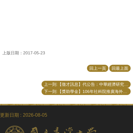
招
生
專
區
學
術
研
上版日期：2017-05-23
究
聯
回上一頁
回最上面
絡
資
上一則:【徵才訊息】代公告：中華經濟研究院外派科技部徵才事宜
訊
下一則:【獎助學金】106年社科院推廣海外教育獎學金 （5/22截止）
最
新
消
更新日期
2026-08-05
息