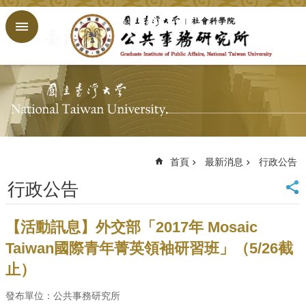
跳到主要內容區塊
進
階
搜
尋
回
首
頁
臺
大
首頁
最新消息
行政公告
首
行政公告
頁
網
站
【活動訊息】外交部「2017年 Mosaic
導
Taiwan國際青年菁英領袖研習班」（5/26截
覽
止）
English
公
發布單位：公共事務研究所