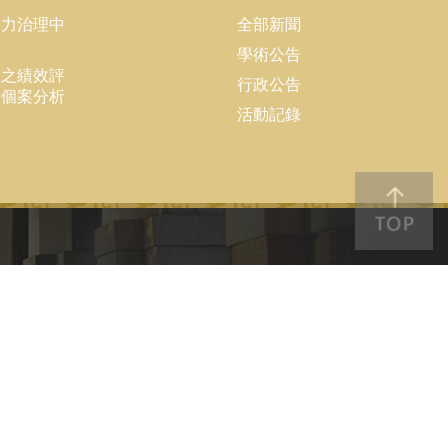
協力治理中
全部新聞
學術公告
理之績效評
行政公告
大個案分析
活動記錄
隊
果
結