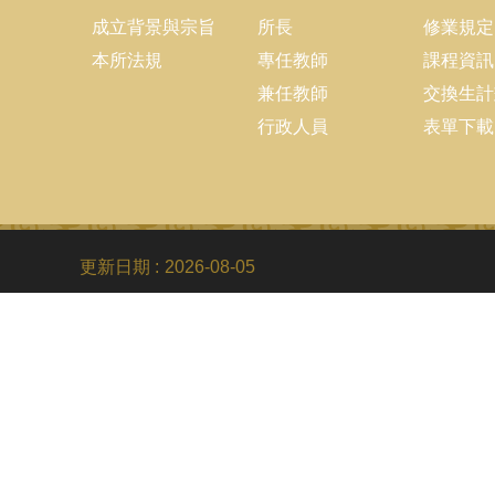
成立背景與宗旨
所長
修業規定
本所法規
專任教師
課程資訊
兼任教師
交換生計
行政人員
表單下載
更新日期
2026-08-05
C
電話
Fa
Em
地