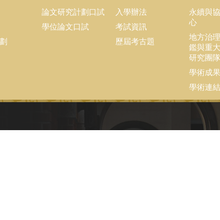
論文研究計劃口試
入學辦法
永續與
心
學位論文口試
考試資訊
地方治
劃
歷屆考古題
鑑與重
研究團
學術成
學術連
opyright © 2018 國立臺灣大學公共事務研究所
：+886-2-3366-8453
x：+886-2-2365-8416
ail：ntupubaff@ntu.edu.tw
址 : 10617 臺北市羅斯福路四段一號