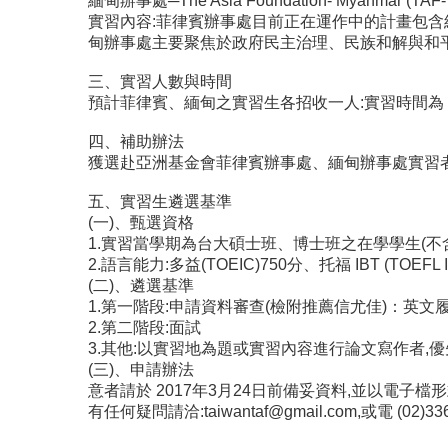
緬甸辦事處─The Asia Foundation- Myanmar (TAF-
實習內容:菲律賓辦事處目前正在運作中的計畫包
甸辦事處主要聚焦於政府民主治理、民族和解與和
三、實習人數與時間
預計菲律賓、緬甸之實習生各招收一人:實習時間為 201
四、補助辦法
獲選赴亞洲基金會菲律賓辦事處、緬甸辦事處實習者
五、實習生遴選基準
(一)、甄選資格
1.實習當學期為台大碩士班、博士班之在學學生(不
2.語言能力:多益(TOEIC)750分、托福 IBT (TOE
(二)、遴選基準
1.第一階段:申請資料審查(檢附推薦信尤佳)：英文
2.第二階段:面試
3.其他:以實習地為題或實習內容進行論文寫作者,
(三)、申請辦法
意者請於 2017年3月24日前備妥資料,並以電子檔形
有任何疑問請洽:taiwantaf@gmail.com,或電 (02)33