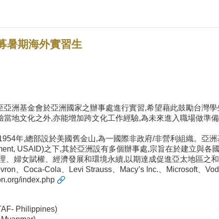
募暑期海外實習生
至亞洲基金會於亞洲國家之辦事處進行實習,希望藉此鼓勵台灣學
當地文化之外,亦能增加跨文化工作經驗,為未來進入職場做準
AF)成立於西元1954年,總部設於美國舊金山,為一國際非政府/非營
national Development, USAID)之下,其於亞洲設有多個辦事
治理、婦女賦權、經濟發展和環境永續,以期達成促進亞太地區之
a-Cola、Levi Strauss、Macy’s Inc.、Microsoft、Vod
ion.org/index.php
F- Philippines)