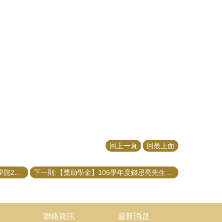
回上一頁
回最上面
上一則:【活動訊息】香港大學社會科學院2017「全球公民暑期交流營」計畫
下一則:【獎助學金】105學年度錢思亮先生紀念獎學金（3/15截止）
究
聯絡資訊
最新消息