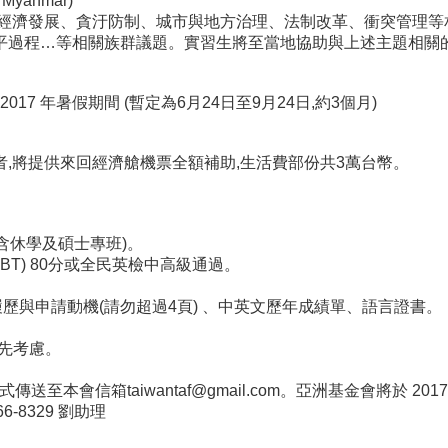
 Myanmar)
含經濟發展、貪汙防制、城市與地方治理、法制改革、衝突管理等
平過程…等相關族群議題。實習生將至當地協助與上述主題相關
7 年暑假期間 (暫定為6月24日至9月24日,約3個月)
,將提供來回經濟艙機票全額補助,生活費部份共3萬台幣。
含休學及碩士專班)。
FL IBT) 80分或全民英檢中高級通過。
履歷與申請動機(請勿超過4頁) 、中英文歷年成績單、語言證書。
優先考慮。
式傳送至本會信箱taiwantaf@gmail.com。亞洲基金會將於
66-8329 劉助理