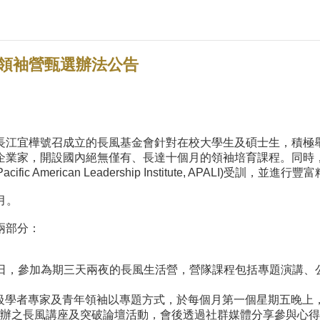
年領袖營甄選辦法公告
長江宜樺號召成立的長風基金會針對在校大學生及碩士生，積極
企業家，開設國內絕無僅有、長達十個月的領袖培育課程。同時
 American Leadership Institute, APALI)受訓，並
個月。
兩部分：
至 3 月 1 日，參加為期三天兩夜的長風生活營，營隊課程包括專
月，由重量級學者專家及青年領袖以專題方式，於每個月第一個星期五
辦之長風講座及突破論壇活動，會後透過社群媒體分享參與心得