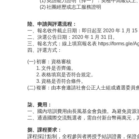
英語能力證明（擇一）：英檢中高級以上、TOEF
社團經歷或志工服務證明
陸、申請與評選流程：
一、報名收件截止日期：即日起至 2020 年 1 月 15
二、決選公告日期：2020 年 1 月 31 日。
三、報名方式：線上填寫報名表
https://forms.gl
四、評選方式：
初審：資格審核
文件是否齊備。
表格填寫是否符合規定。
資格是否符合條件。
複審：由本會邀請社會公正人士組成遴選委員
柒、費用：
一、國內培訓費用由長風基金會負擔。為避免資源
二、通過國際交流甄選者，需自付新台幣兩萬元，
捌、課程要求：
課程採計點制，全程參與者將授予結訓證書，保證