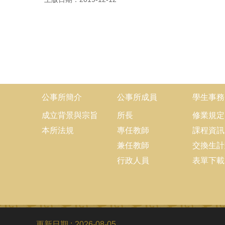
公事所簡介
公事所成員
學生事務
成立背景與宗旨
所長
修業規定
本所法規
專任教師
課程資訊
兼任教師
交換生計
行政人員
表單下載
更新日期
2026-08-05