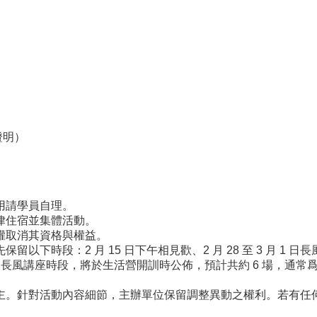
證明）
用請學員自理。
律住宿並集體活動。
權取消其資格與權益。
時段：2 月 15 日下午相見歡、2 月 28 至 3 月 1 日
破論壇及長風講座時段，將於生活營開訓時公佈，預計共約 6 場，
針對活動內容細節，主辦單位保留調整異動之權利。若有任何疑問，請