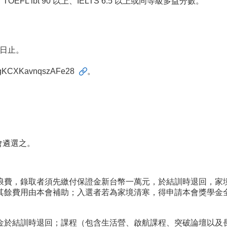
L ibt 90 以上、IELTS 6.5 以上或同等級多益分數。
 日止。
e/AgKCXKavnqszAFe28
。
會遴選之。
浪費，錄取者須先繳付保證金新台幣一萬元，於結訓時退回，家
其餘費用由本會補助；入選者若為家境清寒，得申請本會獎學金
金於結訓時退回；課程（包含生活營、啟航課程、突破論壇以及