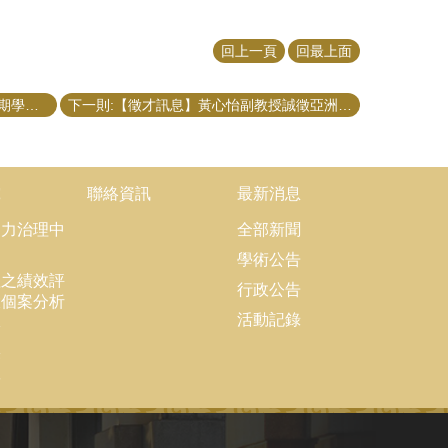
回上一頁
回最上面
上一則:【一般訊息】108學年度第2學期學生汽車停車證申辦日期暨應注意事項
下一則:【徵才訊息】黃心怡副教授誠徵亞洲基金會台北辦公室兼任行政助理（一年期）
究
聯絡資訊
最新消息
協力治理中
全部新聞
學術公告
理之績效評
行政公告
大個案分析
活動記錄
隊
果
結