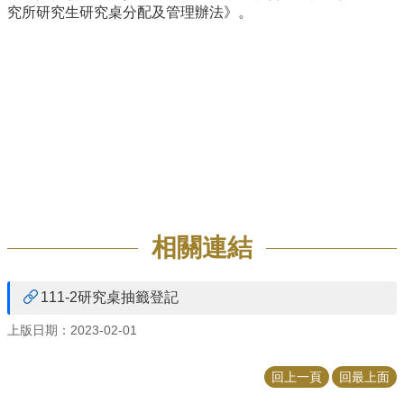
究所研究生研究桌分配及管理辦法》。
招
生
專
區
學
術
研
究
聯
絡
相關連結
資
訊
最
111-2研究桌抽籤登記
新
上版日期：2023-02-01
消
息
回上一頁
回最上面