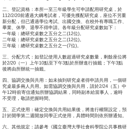
事
所
二、登記資格：本所一至三年級學生可申請配用研究桌，於
簡
112/2/20前通過大綱考試者，可優先獲配研究桌，座位不另重
介
新分配，但已通過學位考試、出國交換、在校外有專職工作、
畢業、休學、退學不得申請。各年級分配研究桌數如下：
公
一年級：總研究桌數之五分之二(12位)。
事
二年級：總研究桌數之五分之二(12位)。
所
三年級：總研究桌數之五分之一(7位)。
成
員
三、分配方式：如登記使用人數超過研究桌數量，剩餘座位將
於2/20（一）上午10點至下午3點於所辦進行抽籤；下午3點
學
後將由所辦統一抽籤。
生
事
四、協調交換與共用：如未抽到研究桌者得申請共用，一個研
務
究桌最多兩人共用。如需協調交換與共用，請於2/24（五）中
午12時前寄信通知所辦協調結果，同時副本給當事人，逾時
論
不受理，敬請把握時間。
文
口
五、正式使用：確定交換與共用結果後，將進行權限設定，預
試
計於開學第二週開放同學正式使用，具體時間則依所辦通知。
專
區
六、其他規定：請參考《國立臺灣大學社會科學院公共事務研