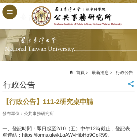
跳到主要內容區塊
進
階
搜
尋
回
首
頁
臺
大
首頁
最新消息
行政公告
首
行政公告
頁
網
站
【行政公告】111-2研究桌申請
導
覽
發布單位：公共事務研究所
English
一、登記時間：即日起至2/10（五）中午12時截止，登記表
公
單連結：https://forms.gle/kLgAWyHjbHq9CpR99。