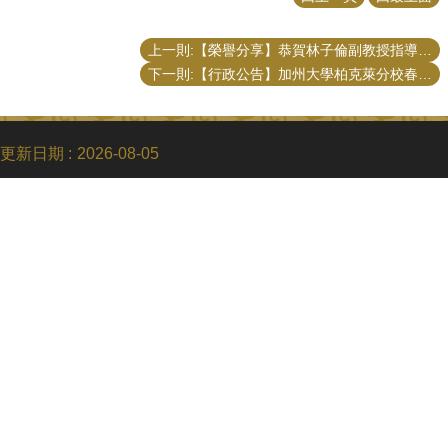
上一則:【榮譽分享】恭賀林子倫副教授指導博士論文獲得2024年TASPAA第19屆最佳博士學位論文獎
下一則:【行政公告】加州大學柏克萊分校春季微進修甄選公告
更新日期
2026-08-05
Copyright © 2018 國立臺灣大學公共事務研究所
電話：+886-2-3366-8453
Fax：+886-2-2365-8416
Email：ntupubaff@ntu.edu.tw
地址 : 10617 臺北市羅斯福路四段一號