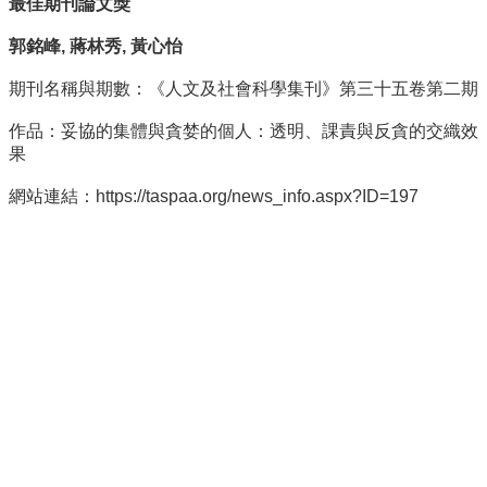
最佳期刊論文獎
事
所
郭銘峰, 蔣林秀, 黃心怡
簡
介
期刊名稱與期數：《人文及社會科學集刊》第三十五卷第二期
公
作品：妥協的集體與貪婪的個人：透明、課責與反貪的交織效
事
果
所
成
網站連結：https://taspaa.org/news_info.aspx?ID=197
員
學
生
事
務
論
文
口
試
專
區