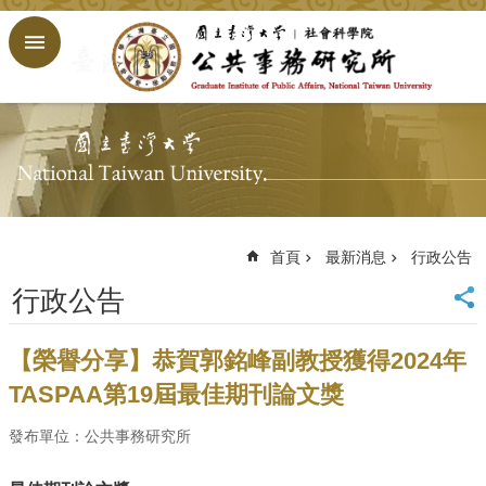
跳到主要內容區塊
進
階
搜
尋
回
首
頁
臺
大
首頁
最新消息
行政公告
首
行政公告
頁
網
站
【榮譽分享】恭賀郭銘峰副教授獲得2024年
導
TASPAA第19屆最佳期刊論文獎
覽
English
發布單位：公共事務研究所
公