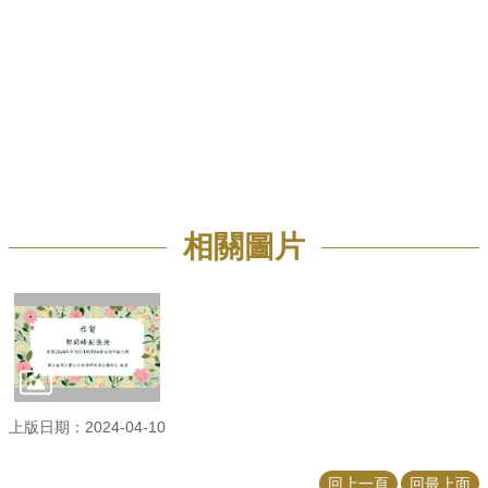
招
生
專
區
學
術
研
究
相關圖片
聯
絡
資
訊
最
新
消
息
上版日期：2024-04-10
回上一頁
回最上面