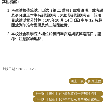
其他提醒：
招
考生請攜帶
筆試、口試（第 二 階段）繳費證明
、
准考證
生
及
身分證正本
準時到場應考，未如期到場應考者，該項
專
目成績以零分計算；105年10 月 14日 (五) 中午 12 時起
區
開放列印准考證明及第二階段繳費。
學
本校社會科學院大樓位於後門辛亥路與復興南路口，請
術
考生注意試場地點。
研
究
聯
絡
資
訊
上版日期：2017-10-23
最
回上一頁
回最上面
新
消
息
上一則:【招生】107學年度碩士班甄試招生公共事務研究所口試榜單
下一則:【招生】107學年度公共事務研究所碩士班甄試