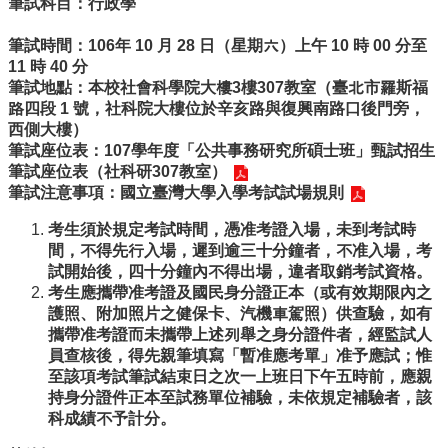
筆試科目：行政學
事
所
筆試時間：106年 10 月 28 日（星期六）上午 10 時 00 分至
簡
11 時 40 分
介
筆試地點：本校社會科學院大樓3樓307教室（臺北市羅斯福
公
路四段 1 號，社科院大樓位於辛亥路與復興南路口後門旁，
事
西側大樓）
所
筆試座位表：
107學年度「公共事務研究所碩士班」甄試招生
成
筆試座位表（社科研307教室）
員
筆試注意事項：
國立臺灣大學入學考試試場規則
學
考生須於規定考試時間，憑准考證入場，未到考試時
生
間，不得先行入場，遲到逾三十分鐘者，不准入場，考
事
試開始後，四十分鐘內不得出場，違者取銷考試資格。
務
考生應攜帶准考證及國民身分證正本（或有效期限內之
護照、附加照片之健保卡、汽機車駕照）供查驗，如有
論
攜帶准考證而未攜帶上述列舉之身分證件者，經監試人
文
員查核後，得先親筆填寫「暫准應考單」准予應試；惟
口
至該項考試筆試結束日之次一上班日下午五時前，應親
試
持身分證件正本至試務單位補驗，未依規定補驗者，該
專
科成績不予計分。
區