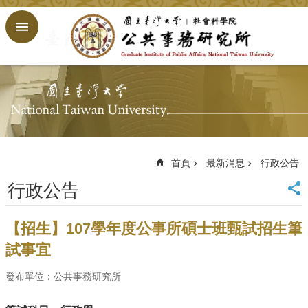
跳到主要內容區塊
進
階
搜
尋
回
首
頁
臺
大
首頁
最新消息
行政公告
首
行政公告
頁
網
站
【招生】107學年度公事所碩士班甄試招生筆
導
試事宜
覽
English
發布單位：公共事務研究所
公