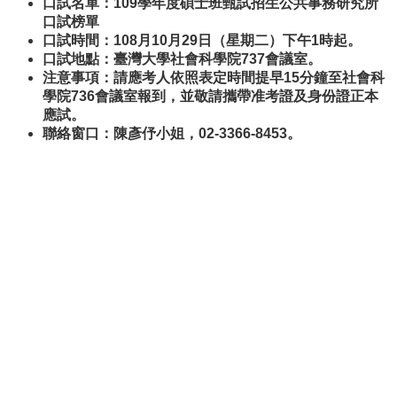
口試名單：109學年度碩士班甄試招生公共事務研究所
事
口試榜單
所
口試時間：108月
10
月
29
日（星期二）下午1時起。
簡
口試地點：臺灣大學社會科學院737會議室。
介
注意事項：請應考人依照表定時間提早15分鐘至社會科
公
學院736會議室報到，並敬請攜帶准考證及身份證正本
事
應試。
所
聯絡窗口：陳彥伃小姐，02-3366-8453。
成
員
學
生
事
務
論
文
口
試
專
區