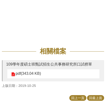
招
生
專
區
學
術
研
究
相關檔案
聯
絡
資
109學年度碩士班甄試招生公共事務研究所口試榜單
訊
pdf(343.04 KB)
最
新
上版日期：2019-10-25
消
息
回上一頁
回最上面