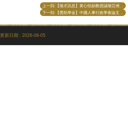
上一則:【徵才訊息】黃心怡副教授誠徵亞洲基金會台北辦公室兼任行政助理（一年期）
下一則:【獎助學金】中國人事行政學會論文獎學金公告
更新日期
2026-08-05
Copyright © 2018 國立臺灣大學公共事務研究所
電話：+886-2-3366-8453
Fax：+886-2-2365-8416
Email：ntupubaff@ntu.edu.tw
地址 : 10617 臺北市羅斯福路四段一號
No. 1, Sec. 4, Roosevelt Rd., Taipei 10617, Taiwan (R.O.C.)