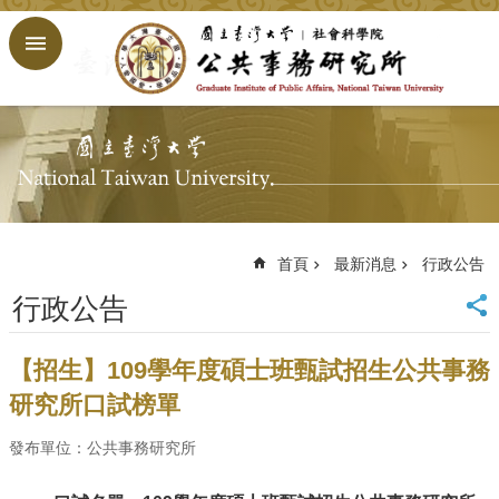
跳到主要內容區塊
進
階
搜
尋
回
首
頁
臺
大
首頁
最新消息
行政公告
首
行政公告
頁
網
站
【招生】109學年度碩士班甄試招生公共事務
導
研究所口試榜單
覽
English
發布單位：公共事務研究所
公