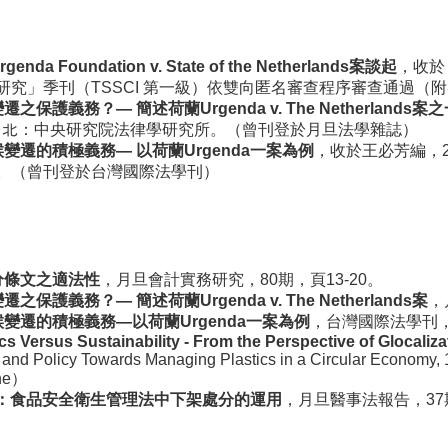
rgenda Foundation v. State of the Netherlands
案談起
，收於
與研究」季刊（TSSCI 第一級）依雙向匿名審查程序審查通過（
變遷之保護義務？—
簡述荷蘭
Urgenda v. The Netherlands
案之
，台北：中央研究院法律學研究所。（曾刊登於月旦法學雜誌）
候變遷的積極義務—
以荷蘭
Urgenda
一案為例
，收於王必芳編，
究所。（曾刊登於台灣國際法學刊）
分條文之適法性
，月旦會計實務研究，80期，頁13-20。
變遷之保護義務？
—
簡述荷蘭
Urgenda v. The Netherlands
案
，
候變遷的積極義務
—
以荷蘭
Urgenda
一案為例
，台灣國際法學刊，1
cs Versus Sustainability - From the Perspective of Glocaliz
 and Policy Towards Managing Plastics in a Circular Economy
ine）
：食品安全衛生管理法中下架處分的運用
，月旦醫事法報告，37期