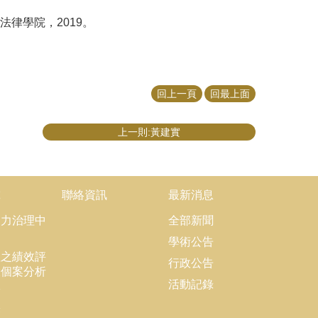
律學院，2019。
回上一頁
回最上面
上一則:黃建實
究
聯絡資訊
最新消息
協力治理中
全部新聞
學術公告
理之績效評
行政公告
大個案分析
活動記錄
隊
果