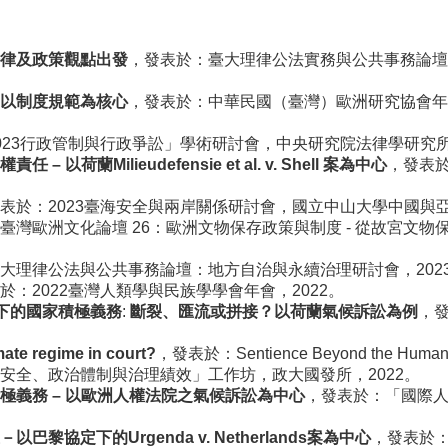
律及政策觀點出發
，發表於：臺大理律公法實務與公共事務論壇
以制度規範為核心
，發表於：中華民國（臺灣）歐洲研究協會年
023行政管制與行政爭訟」學術研討會，中央研究院法律學研究所，
權責任
–
以荷蘭
Milieudefensie et al. v. Shell
案為中心
，發表
表於：2023臺海安全與兩岸關係研討會，國立中山大學中國與亞
臺灣歐洲文化論壇 26：歐洲文物保存政策與制度 - 從故宮文
大理律公法與公共事務論壇：地方自治與永續治理研討會，202
於：2022臺灣人類學與民族學學會年會，2022。
下的國家積極義務
:
斷裂、匯流或拼接？以荷蘭氣候訴訟為例
，
ate regime in court?
，發表於：Sentience Beyond the H
安全、政治體制與治理績效」工作坊，政大國發所，2022。
極義務
–
以歐洲人權法院之氣候訴訟為中心
，發表於：「國際
－以巴黎協定下的
Urgenda v. Netherlands
案為中心
，發表於：