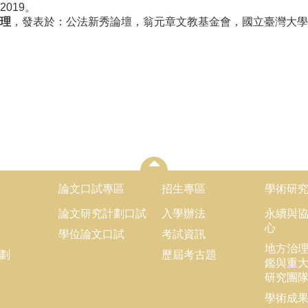
019。
理
，發表於：公法新秀論壇，翁元章文教基金會，國立臺灣大學法
論文口試專區
招生專區
學術研
論文研究計劃口試
入學辦法
永續與
心
學位論文口試
考試資訊
地方治
劃
歷屆考古題
鑑與重
研究團
學術成