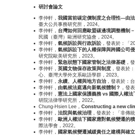
研討會論文
李仲軒，
我國當前碳定價制度之合理性—由法
臺大公共事務研究所，2024。
李仲軒，
台灣如何回應歐盟碳邊境調整機制－
民國（臺灣）歐洲研究協會，2024。
李仲軒，
氣候訴訟與行政訴訟
，發表於：「2
李仲軒，
氣候訴訟下的人權保障與跨國公司侵
研究院歐美研究所，2023。
李仲軒，
緊急狀態下國家管制之法律基礎
，發
李仲軒，
英國文物保存政策與制度
，發表於：
心、臺灣大學外文系歐語學群，2023。
李仲軒，
永續、人權與地方自治
，發表於：台
李仲軒，
由氣候法庭邁向新氣候體制？
，發表
李仲軒，
憲法上國家保護義務
vs
國際人權法
研院法律學研究所，2022。
Chung-Hsien Lee，
Constructing a
new clim
李仲軒，
法院與氣候治理
，發表於：「非傳統
李仲軒，
歐洲人權法下國家應對氣候變遷的積
際法學會，2022。
李仲軒，
國家氣候變遷減緩責任之建構與確立