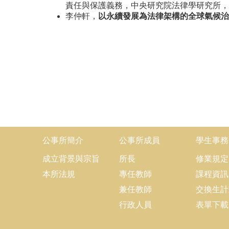
責任與保護義務，中央研究院法律學研究所，2
李仲軒，
以永續發展為法律架構的全球氣候治
公事所簡介
公事所成員
學生事務
成立背景與宗旨
所長
修業規定
本所法規
專任教師
課程資訊
兼任教師
交換生計
行政人員
表單下載