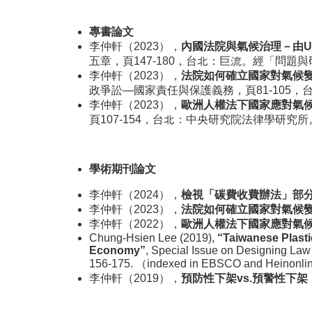
專書論文
李仲軒（2023），
內國法院與氣候治理－由
U
五章，頁147-180，台北：巨流。經「問題
李仲軒（2023），
法院如何確立國家對氣候
政爭訟—國家責任與保護義務，頁81-105
李仲軒（2023），
歐洲人權法下國家應對氣
頁107-154，台北：中央研究院法律學研
學術期刊論文
李仲軒（2024），
檢視「碳費收費辦法」部
李仲軒（2023），
法院如何確立國家對氣候
李仲軒（2022），
歐洲人權法下國家應對氣
Chung-Hsien Lee (2019),
“Taiwanese Plasti
Economy”
, Special Issue on Designing Law
156-175. （indexed in EBSCO and Heinonl
李仲軒（2019），
預防性下架
vs.
預警性下架