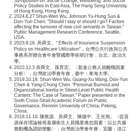
Symposium on Social Change, Wellbeing, and Social
Policy Studies in East Asia, The Hang Seng University
of Hong Kong, Hong Kong.
2024.6.27 Shun-Wen Wu, Johnson Yu-Hung Sun &
Don-Yun Chen. “Should I stay or should I go? Factors
affecting the turnover of new civil servants in Taiwan.”
Public Management Research Conference, Seattle,
USA.
2023.9.16. 吳舜文。“ Effects of Insurance Suspension
Policy on Healthcare Utilization”，台灣公共行政與公共
事務系所聯合會年會暨國際學術研討會，台北：政治大
學。
2022.12.3 吳舜文、孫育宏。〈新進公務人員離職因素
分析〉，台灣政治學會年會，臺中：東海大學。
2019.10.19. Shun-Wen Wu, Guang-Xu Wang, Don-Yun
Chen & Yang-Chung Chen. “Personal Burnout and
Organizational Inertia in Street-Level Public Health
Canters: The Case of Taiwan.” Paper presented in the
Sixth Cross-Strait Academic Forum on Public
Governance, Renmin University of China, Peking,
China.
2018.11.10. 陳敦源、吳舜文、陳揚中、王光旭。〈從資
源保存理論檢視基層衛生人員職業倦怠因素：以公共服
務動機為調節變數〉，台灣政治學會年會，宜蘭：淡江