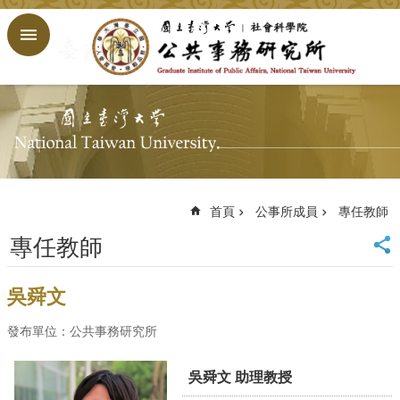
跳到主要內容區塊
進
階
搜
尋
回
首
頁
臺
大
首頁
公事所成員
專任教師
首
專任教師
頁
網
站
吳舜文
導
覽
發布單位：公共事務研究所
English
吳舜文 助理教授
公