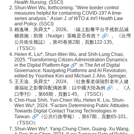
Health Nursing
. (SSCI)
Shun-Wen Wu, forthcoming. "Were border control
measures helpful for containing COVID-19? A time-
series analysis."
Asian J. of WTO & Int'l Health Law
and Policy
. (SSCI)
賴逸琳、吳舜文
*
，2026。〈
線上點餐平台手搖飲品減
糖措施：助推（Nudge）策略是否有效？
〉。《台灣
公共衛生雜誌》，第45卷第2期，頁數122-135。
（TSSCI）
Helen K. Liu*, Shun-Wen Wu, and Shih-Lung Chao,
2025. “
Transforming Citizen-Administration Dynamics
in the Digital Platform Age
” in The Art of Digital
Governance: Navigating Platforms and AI Revolution,
edited by Younhee Kim and Michael J. Ahn. Springer.
王天渝、吳舜文* ，2024。〈
社會養老保險對老年人健
康福祉之影響與配偶效果：以中國大陸為例
〉。《人
口學刊》，第68期，頁數1-45。（TSSCI）
Chin-Huai Shih, Yun-Chien Wu, Helen K. Liu, Shun-
Wen Wu*, 2024. “
Factors Determining Public Attitudes
Towards Digital Contact Tracing Technologies in
Taiwan.
”《公共行政學報》
，
第67期，頁數65-101。
（TSSCI）
Shun-Wen Wu*, Yang-Chung Chen, Guang- Xu Wang,