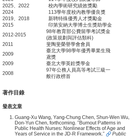
2025、2022
校內學術研究績效獎勵
招
2024
113學年度校內教學優良獎
生
2019、2018
新聘特殊優秀人才獎勵金
專
2015
印第安納大學博士生獎助學金
區
98年教育部公費留學考試獎金
2012-2015
(政策規劃與評估類科)
學
2011
斐陶斐榮譽學會會員
術
臺北大學98學年優秀畢業生飛
研
2009
鳶獎
究
2009
臺北大學英銓獎學金
聯
97年公務人員高等考試三級一
2008
絡
般行政榜首
資
訊
著作目錄
最
發表文章
新
消
Guang-Xu Wang, Yang-Chung Chen, Shun-Wen Wu,
息
Don-Yun Chen, forthcoming.
"Burnout Patterns in
Public Health Nurses: Nonlinear Effects of Age and
Years of Service in the JD-R Framework."
Public