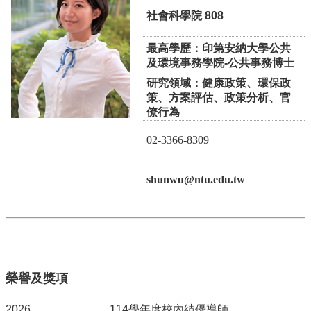
事
社會科學院 808
所
簡
介
最高學歷：印第安納大學公共
及環境事務學院-公共事務博士
公
研究領域：健康政策、環保政
事
策、方案評估、政策分析、官
所
僚行為
成
員
02-3366-8309
學
生
shunwu@ntu.edu.tw
事
務
論
文
口
試
榮譽及獎項
專
區
2026
114學年度校內績優導師