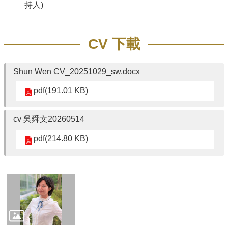
持人)
CV 下載
Shun Wen CV_20251029_sw.docx
pdf(191.01 KB)
cv 吳舜文20260514
pdf(214.80 KB)