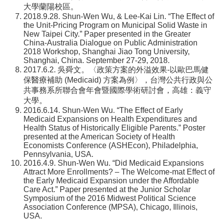
大學蘭陽校區。
2018.9.28. Shun-Wen Wu, & Lee-Kai Lin. “The Effect of
the Unit-Pricing Program on Municipal Solid Waste in
New Taipei City.” Paper presented in the Greater
China-Australia Dialogue on Public Administration
2018 Workshop, Shanghai Jiao Tong University,
Shanghai, China. September 27-29, 2018.
2017.6.2. 吳舜文。〈政策方案的外溢效果-以歐巴馬健
保醫療補助 (Medicaid) 方案為例〉，台灣公共行政與公
共事務系所聯合會年會暨國際學術研討會，高雄：義守
大學。
2016.6.14. Shun-Wen Wu. “The Effect of Early
Medicaid Expansions on Health Expenditures and
Health Status of Historically Eligible Parents.” Poster
presented at the American Society of Health
Economists Conference (ASHEcon), Philadelphia,
Pennsylvania, USA.
2016.4.9. Shun-Wen Wu. “Did Medicaid Expansions
Attract More Enrollments? – The Welcome-mat Effect of
the Early Medicaid Expansion under the Affordable
Care Act.” Paper presented at the Junior Scholar
Symposium of the 2016 Midwest Political Science
Association Conference (MPSA), Chicago, Illinois,
USA.