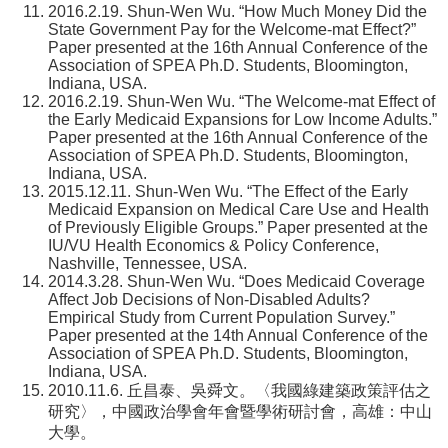
2016.2.19. Shun-Wen Wu. “How Much Money Did the
State Government Pay for the Welcome-mat Effect?”
Paper presented at the 16th Annual Conference of the
Association of SPEA Ph.D. Students, Bloomington,
Indiana, USA.
2016.2.19. Shun-Wen Wu. “The Welcome-mat Effect of
the Early Medicaid Expansions for Low Income Adults.”
Paper presented at the 16th Annual Conference of the
Association of SPEA Ph.D. Students, Bloomington,
Indiana, USA.
2015.12.11. Shun-Wen Wu. “The Effect of the Early
Medicaid Expansion on Medical Care Use and Health
of Previously Eligible Groups.” Paper presented at the
IU/VU Health Economics & Policy Conference,
Nashville, Tennessee, USA.
2014.3.28. Shun-Wen Wu. “Does Medicaid Coverage
Affect Job Decisions of Non-Disabled Adults?
Empirical Study from Current Population Survey.”
Paper presented at the 14th Annual Conference of the
Association of SPEA Ph.D. Students, Bloomington,
Indiana, USA.
2010.11.6. 丘昌泰、吳舜文。〈我國綠建築政策評估之
研究〉，中國政治學會年會暨學術研討會，高雄：中山
大學。