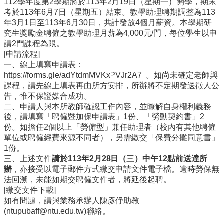
112學年度第2學期將於113年2月19日（星期一）開學，期末
事
考於113年6月7日（星期五）結束。教學助理聘期調整為113
所
年3月1日至113年6月30日，共計發放4個月薪資。本學期研
簡
究生獎勵金聘僱之教學助理月薪為4,000元/門，每位學生以申
介
請2門課程為限。
公
[申請流程]
事
一、線上填寫申請表：
所
https://forms.gle/adYtdmMVKxPVJr2A7 。如尚未確定老師與
成
課程，請先線上填表再由所方安排，所辦將不定期發送徵人公
員
告，惟不保證媒合成功。
二、申請人與本所教師確認工作內容，並瞭解自身權利義務
學
後，請填寫「聘僱暨加保申請表」1份、「勞動契約書」2
生
份。如擔任2個以上「勞僱型」兼任助理者（校內有其他聘僱
事
單位或聘僱經費來源不同者），另需繳交「保費分攤同意書」
務
1份。
三、上述文件
請於113年2月28日（
三
）中午12點前送達所
論
辦
，亦接受以電子郵件方式繳交申請文件電子檔。逾時勞保無
文
法回溯，未能如期交聘僱文件者，將延後起聘。
口
[繳交文件下載]
試
如有問題，請與業務承辦人陳彥伃助教
專
(ntupubaff@ntu.edu.tw)聯絡。
區