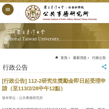
跳到主要內容區塊
進
階
搜
尋
回
首
頁
臺
大
首頁
最新消息
行政公告
首
行政公告
頁
網
站
[行政公告] 112-2研究生獎勵金即日起受理申
導
請（至113/2/28中午12點）
覽
English
發布單位：公共事務研究所
公