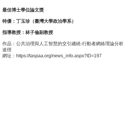
事
所
最佳博士學位論文獎
簡
介
特優：丁玉珍（臺灣大學政治學系）
公
指導教授：林子倫副教授
事
所
作品：公共治理與人工智慧的交引纏繞-行動者網絡理論分析
成
途徑
員
網址：https://taspaa.org/news_info.aspx?ID=197
學
生
事
務
論
文
口
試
專
區