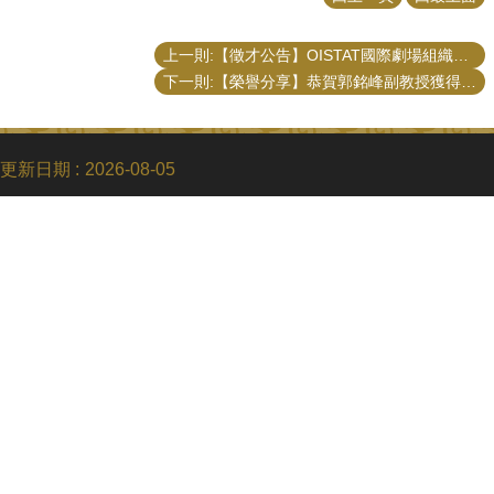
上一則:【徵才公告】OISTAT國際劇場組織暑期實習生招募
下一則:【榮譽分享】恭賀郭銘峰副教授獲得2024年TASPAA第19屆最佳期刊論文獎
更新日期
2026-08-05
Copyright © 2018 國立臺灣大學公共事務研究所
電話：+886-2-3366-8453
Fax：+886-2-2365-8416
Email：ntupubaff@ntu.edu.tw
地址 : 10617 臺北市羅斯福路四段一號