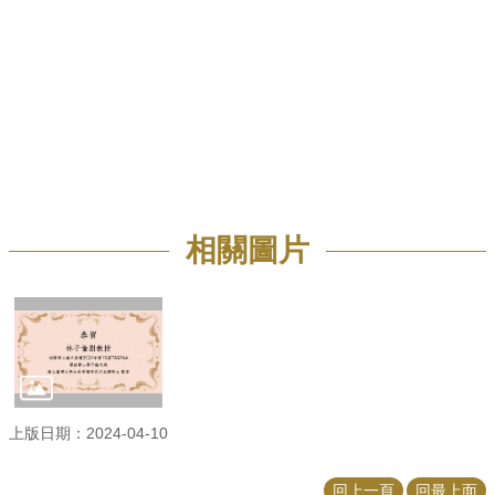
招
生
專
區
學
術
研
究
相關圖片
聯
絡
資
訊
最
新
消
息
上版日期：2024-04-10
回上一頁
回最上面