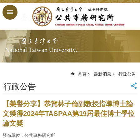
跳到主要內容區塊
進
階
搜
尋
回
首
頁
臺
大
首頁
最新消息
行政公告
首
行政公告
頁
網
站
【榮譽分享】恭賀林子倫副教授指導博士論
導
文獲得2024年TASPAA第19屆最佳博士學位
覽
論文獎
English
公
發布單位：公共事務研究所