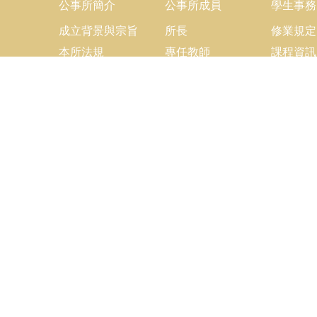
公事所簡介
公事所成員
學生事務
成立背景與宗旨
所長
修業規定
本所法規
專任教師
課程資訊
兼任教師
交換生計
行政人員
表單下載
更新日期
2026-08-05
C
電話
Fa
Em
地