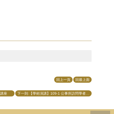
回上一頁
回最上面
列講座
下一則:【學術演講】109-1 公事所訪問學者陳重安副教授演講