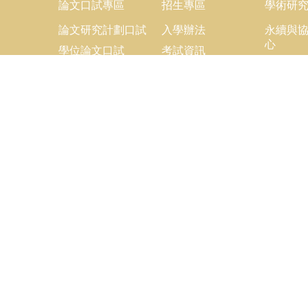
論文口試專區
招生專區
學術研
論文研究計劃口試
入學辦法
永續與
心
學位論文口試
考試資訊
地方治
劃
歷屆考古題
鑑與重
研究團
學術成
學術連
opyright © 2018 國立臺灣大學公共事務研究所
：+886-2-3366-8453
x：+886-2-2365-8416
ail：ntupubaff@ntu.edu.tw
址 : 10617 臺北市羅斯福路四段一號