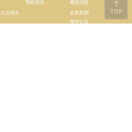
究
聯絡資訊
最新消息
協力治理中
全部新聞
學術公告
理之績效評
行政公告
大個案分析
活動記錄
隊
果
結