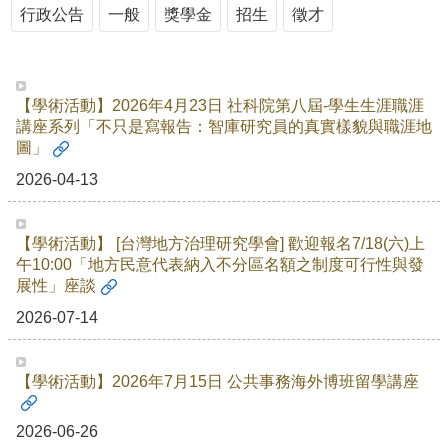
事
行政公告
一般
獎學金
招生
徵才
所
簡
介
【學術活動】2026年4月23日 社科院第八屆-學生生涯職涯
公
講座系列「不只是寫報告：智庫研究員的真實樣貌與職涯地
事
圖」
所
成
2026-04-13
員
學
【學術活動】 [台灣地方治理研究學會] 歡迎報名7/18(六)上
生
午10:00「地方民意代表納入不分區名額之制度可行性與發
事
展性」座談
務
2026-07-14
論
文
口
【學術活動】2026年7月15日 公共事務海外博班留學講座
試
專
2026-06-26
區