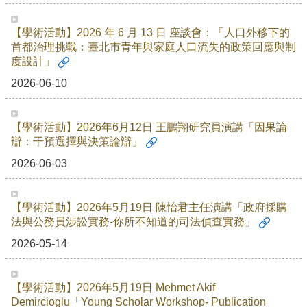
招
生
【學術活動】2026 年 6 月 13 日 座談會：「人口外移下的
專
首都治理挑戰：臺北市青年與家庭人口流失的政策回應與制
區
度設計」
2026-06-10
學
術
研
【學術活動】2026年6月12日 王鵬翔研究員演講「因果論
究
辯：干預選擇與決策論辯」
聯
2026-06-03
絡
資
訊
【學術活動】2026年5月19日 陳怡君主任演講「政府採購
法與公務員涉訟實務-你所不知道的司法偵查實務」
最
新
2026-05-14
消
息
【學術活動】2026年5月19日 Mehmet Akif
Demircioglu「Young Scholar Workshop- Publication