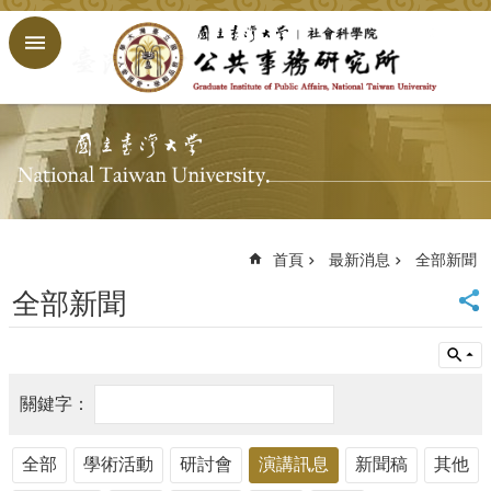
跳到主要內容區塊
進
階
搜
尋
回
首
頁
臺
大
首頁
最新消息
全部新聞
首
全部新聞
頁
網
站
導
覽
English
全部
學術活動
研討會
演講訊息
新聞稿
其他
公